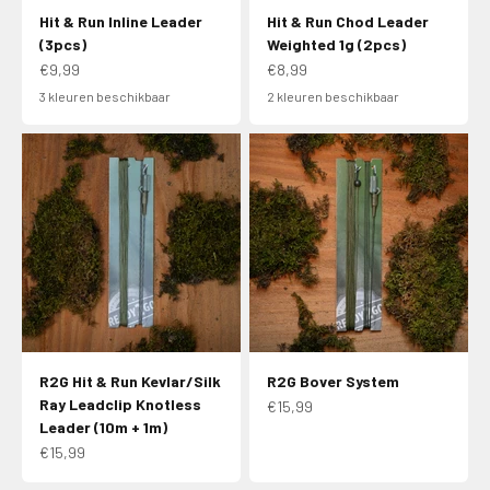
Hit & Run Inline Leader
Hit & Run Chod Leader
(3pcs)
Weighted 1g (2pcs)
Aanbiedingsprijs
Aanbiedingsprijs
€9,99
€8,99
3 kleuren beschikbaar
2 kleuren beschikbaar
R2G Hit & Run Kevlar/Silk
R2G Bover System
Ray Leadclip Knotless
Aanbiedingsprijs
€15,99
Leader (10m + 1m)
Aanbiedingsprijs
€15,99