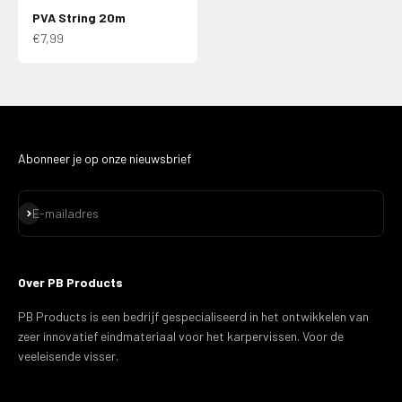
PVA String 20m
Aanbiedingsprijs
€7,99
Abonneer je op onze nieuwsbrief
Abonneren
E-mailadres
Over PB Products
PB Products is een bedrijf gespecialiseerd in het ontwikkelen van
zeer innovatief eindmateriaal voor het karpervissen. Voor de
veeleisende visser.