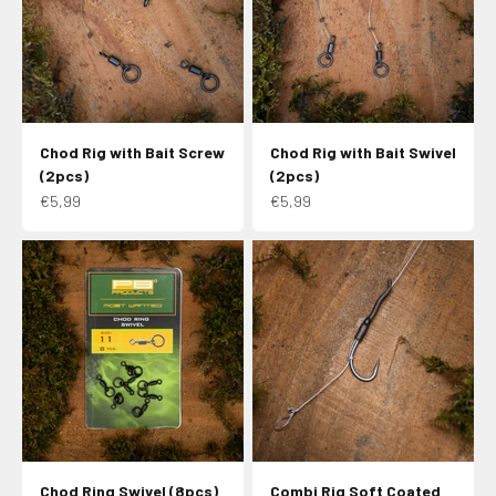
Chod Rig with Bait Screw
Chod Rig with Bait Swivel
(2pcs)
(2pcs)
Aanbiedingsprijs
Aanbiedingsprijs
€5,99
€5,99
Chod Ring Swivel (8pcs)
Combi Rig Soft Coated