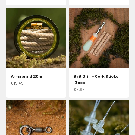
Armabraid 20m
Bait Drill + Cork Sticks
(3pcs)
Aanbiedingsprijs
€15,49
Aanbiedingsprijs
€9,99