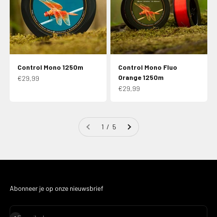
Control Mono 1250m
Control Mono Fluo
Orange 1250m
Aanbiedingsprijs
€29,99
Aanbiedingsprijs
€29,99
1 / 5
Abonneer je op onze nieuwsbrief
Abonneren