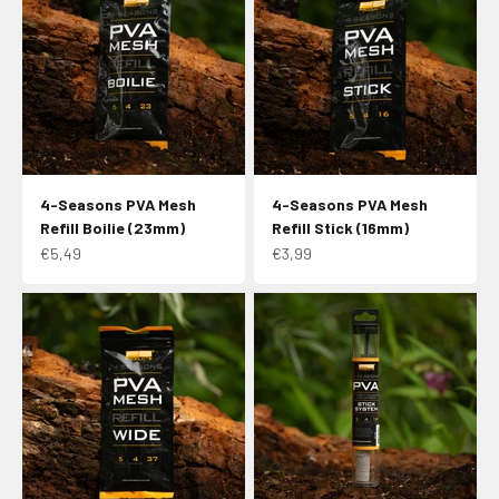
4-Seasons PVA Mesh
4-Seasons PVA Mesh
Refill Boilie (23mm)
Refill Stick (16mm)
Aanbiedingsprijs
Aanbiedingsprijs
€5,49
€3,99