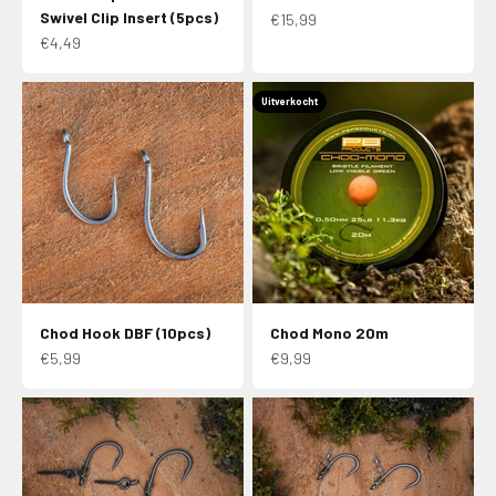
Swivel Clip Insert (5pcs)
Aanbiedingsprijs
€15,99
Aanbiedingsprijs
€4,49
Uitverkocht
Chod Hook DBF (10pcs)
Chod Mono 20m
Aanbiedingsprijs
Aanbiedingsprijs
€5,99
€9,99