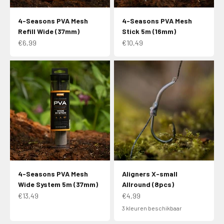
4-Seasons PVA Mesh
4-Seasons PVA Mesh
Refill Wide (37mm)
Stick 5m (16mm)
Aanbiedingsprijs
Aanbiedingsprijs
€6,99
€10,49
4-Seasons PVA Mesh
Aligners X-small
Wide System 5m (37mm)
Allround (8pcs)
Aanbiedingsprijs
Aanbiedingsprijs
€13,49
€4,99
3 kleuren beschikbaar