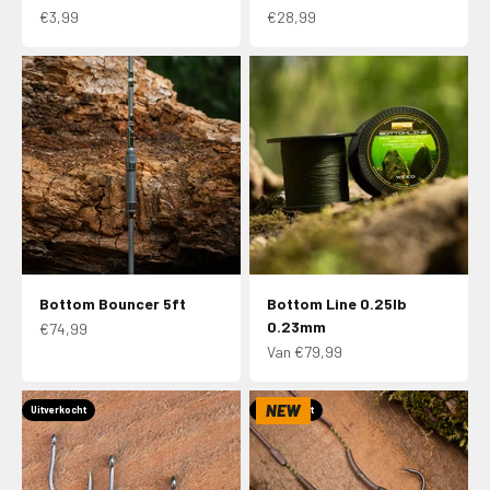
Aanbiedingsprijs
Aanbiedingsprijs
€3,99
€28,99
Bottom Bouncer 5ft
Bottom Line 0.25lb
0.23mm
Aanbiedingsprijs
€74,99
Aanbiedingsprijs
Van €79,99
NEW
Uitverkocht
Uitverkocht