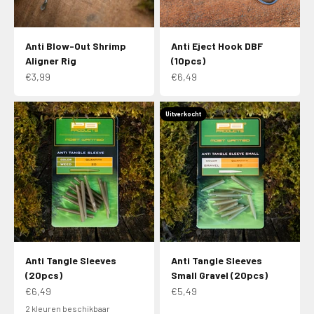
Anti Blow-Out Shrimp
Anti Eject Hook DBF
Aligner Rig
(10pcs)
Aanbiedingsprijs
Aanbiedingsprijs
€3,99
€6,49
Uitverkocht
Anti Tangle Sleeves
Anti Tangle Sleeves
(20pcs)
Small Gravel (20pcs)
Aanbiedingsprijs
Aanbiedingsprijs
€6,49
€5,49
2 kleuren beschikbaar