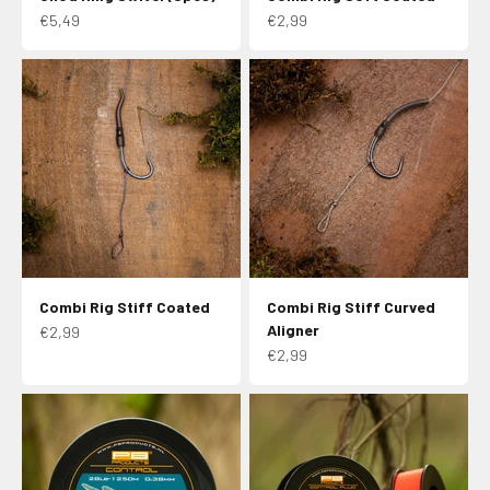
Aanbiedingsprijs
Aanbiedingsprijs
€5,49
€2,99
Combi Rig Stiff Coated
Combi Rig Stiff Curved
Aligner
Aanbiedingsprijs
€2,99
Aanbiedingsprijs
€2,99