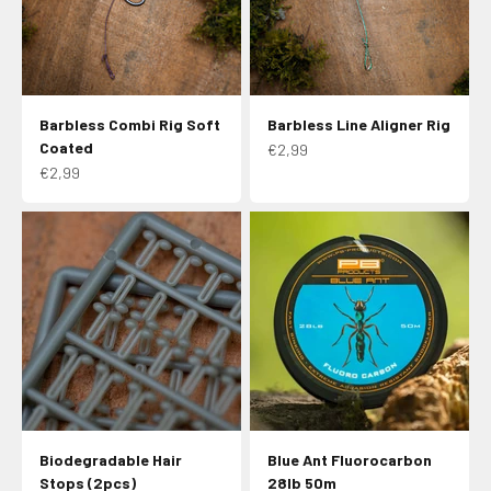
Barbless Combi Rig Soft
Barbless Line Aligner Rig
Coated
Aanbiedingsprijs
€2,99
Aanbiedingsprijs
€2,99
Biodegradable Hair
Blue Ant Fluorocarbon
Stops (2pcs)
28lb 50m