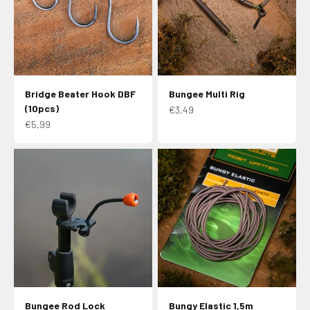
Bridge Beater Hook DBF
Bungee Multi Rig
(10pcs)
Aanbiedingsprijs
€3,49
Aanbiedingsprijs
€5,99
Bungee Rod Lock
Bungy Elastic 1,5m