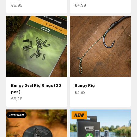
Aanbiedingsprijs
Aanbiedingsprijs
€5,99
€4,99
Bungy Oval Rig Rings (20
Bungy Rig
pcs)
Aanbiedingsprijs
€3,99
Aanbiedingsprijs
€5,49
NEW
Uitverkocht