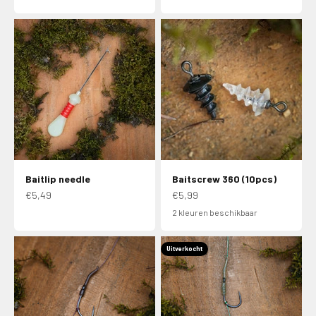
Baitlip needle
Baitscrew 360 (10pcs)
Aanbiedingsprijs
Aanbiedingsprijs
€5,49
€5,99
2 kleuren beschikbaar
Uitverkocht