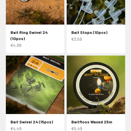
Bait Ring Swivel 24
Bait Stops (10pcs)
(10pcs)
Aanbiedingsprijs
€3,59
Aanbiedingsprijs
€4,99
Bait Swivel 24 (15pcs)
Baitfloss Waxed 25m
Aanbiedingsprijs
Aanbiedingsprijs
€4,49
€5,49