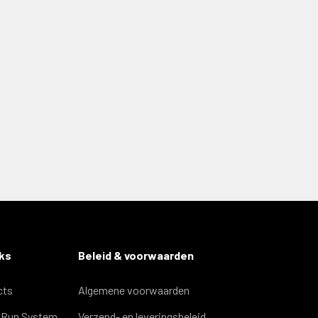
nks
Beleid & voorwaarden
cts
Algemene voorwaarden
& Run System
Verzend- en leveringsbeleid