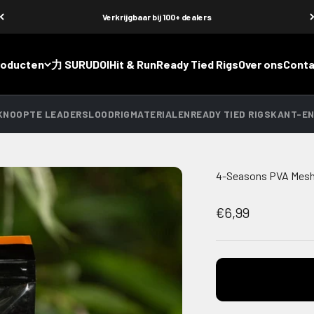
Verkrijgbaar bij 100+ dealers
roducten
力 SURUDOI
Hit & Run
Ready Tied Rigs
Over ons
Conta
EKNOOPTE LEADERS
LOOD
RIGMATERIALEN
READY TIED RIGS
KANT-EN
4-Seasons PVA Mesh 
Aanbiedingsprij
€6,99