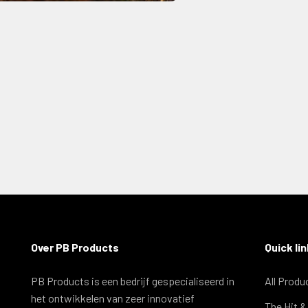
Over PB Products
Quick li
PB Products is een bedrijf gespecialiseerd in
All Produ
het ontwikkelen van zeer innovatief
The Hit 