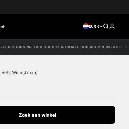
ct
EUR €
Zoeken
Inloggen
-KLARE RIGS
RIG TOOLS
SHOCK & SNAG LEADERS
OPPERVLAKTE & 
Refill Wide (37mm)
s
Zoek een winkel